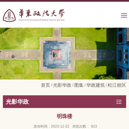
首页
/
光影华政
/
图集
/
华政建筑
/
松江校区
光影华政
明珠楼
发布时间：2023-12-22
浏览次数：
823