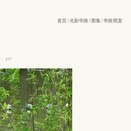
首页
/
光影华政
/
图集
/
华政萌宠
数：
277